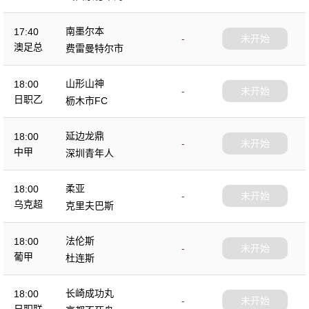
南墨尔本
17:40
-
未开始
澳足总
费雷曼特尔市
山形山神
18:00
-
未开始
日职乙
枥木市FC
延边龙鼎
18:00
-
未开始
中甲
深圳青年人
柔亚
18:00
-
未开始
乌克超
克里夫巴斯
法伦斯
18:00
-
未开始
葡甲
杜连斯
长崎成功丸
18:00
-
未开始