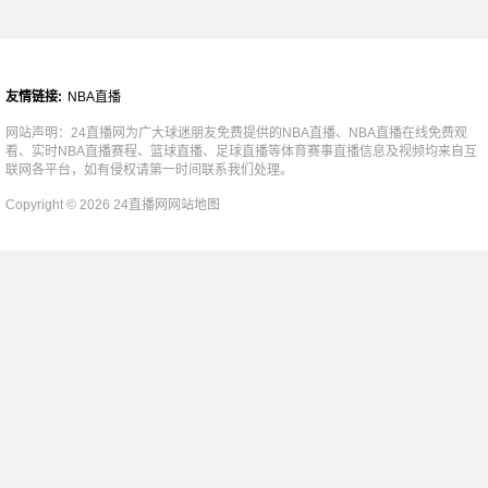
友情链接:
NBA直播
网站声明：24直播网为广大球迷朋友免费提供的NBA直播、NBA直播在线免费观
看、实时NBA直播赛程、篮球直播、足球直播等体育赛事直播信息及视频均来自互
联网各平台，如有侵权请第一时间联系我们处理。
Copyright © 2026 24直播网
网站地图