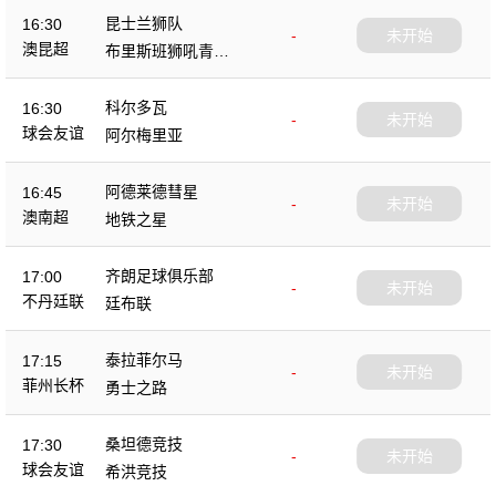
昆士兰狮队
16:30
-
未开始
澳昆超
布里斯班狮吼青年
队
科尔多瓦
16:30
-
未开始
球会友谊
阿尔梅里亚
阿德莱德彗星
16:45
-
未开始
澳南超
地铁之星
齐朗足球俱乐部
17:00
-
未开始
不丹廷联
廷布联
泰拉菲尔马
17:15
-
未开始
菲州长杯
勇士之路
桑坦德竞技
17:30
-
未开始
球会友谊
希洪竞技