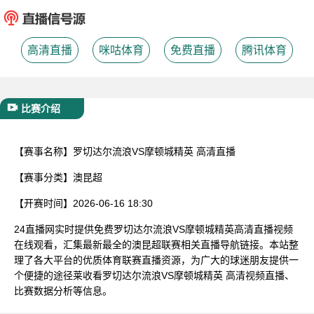
已结束
高清直播
咪咕体育
免费直播
腾讯体育
比赛介绍
【赛事名称】
罗切达尔流浪VS摩顿城精英 高清直播
【赛事分类】
澳昆超
【开赛时间】
2026-06-16 18:30
24直播网实时提供免费罗切达尔流浪VS摩顿城精英高清直播视频
在线观看，汇集最新最全的澳昆超联赛相关直播导航链接。本站整
理了各大平台的优质体育联赛直播资源，为广大的球迷朋友提供一
个便捷的途径莱收看罗切达尔流浪VS摩顿城精英 高清视频直播、
比赛数据分析等信息。