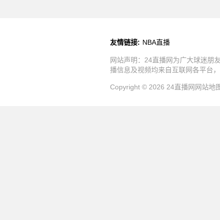
友情链接:
NBA直播
网站声明：24直播网为广大球迷朋友
播信息及视频均来自互联网各平台，
Copyright © 2026 24直播网
网站地