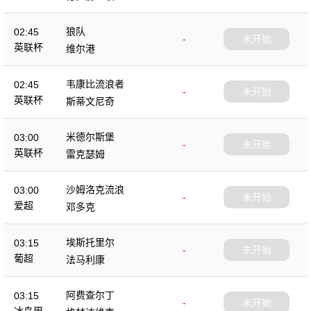
狼队
02:45
-
未开始
英联杯
维尔港
韦康比流浪者
02:45
-
未开始
英联杯
斯蒂文尼奇
米德尔斯堡
03:00
-
未开始
英联杯
雷克瑟姆
沙姆洛克流浪
03:00
-
未开始
爱超
邓多克
埃斯托里尔
03:15
-
未开始
葡超
法马利康
阿费查尔丁
03:15
-
未开始