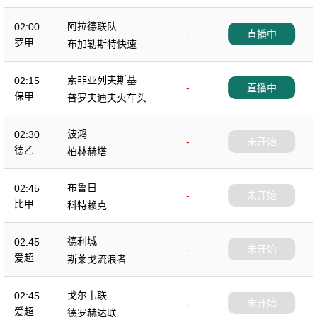
阿拉德联队
02:00
-
直播中
罗甲
布加勒斯特快速
索非亚列夫斯基
02:15
-
直播中
保甲
普罗夫迪夫火车头
波鸿
02:30
-
未开始
德乙
柏林赫塔
布鲁日
02:45
-
未开始
比甲
科特赖克
德利城
02:45
-
未开始
爱超
斯莱戈流浪者
戈尔韦联
02:45
-
未开始
爱超
德罗赫达联