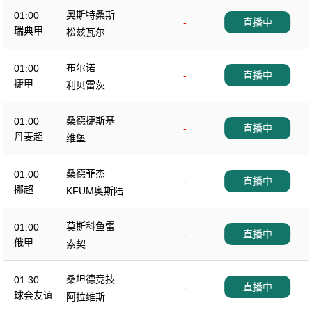
奥斯特桑斯
01:00
-
直播中
瑞典甲
松兹瓦尔
布尔诺
01:00
-
直播中
捷甲
利贝雷茨
桑德捷斯基
01:00
-
直播中
丹麦超
维堡
桑德菲杰
01:00
-
直播中
挪超
KFUM奥斯陆
莫斯科鱼雷
01:00
-
直播中
俄甲
索契
桑坦德竞技
01:30
-
直播中
球会友谊
阿拉维斯