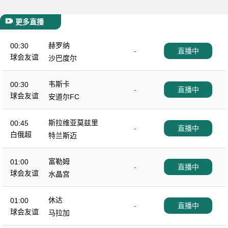
更多直播
赫罗纳
00:30
-
直播中
球会友谊
沙巴度尔
韦斯卡
00:30
-
直播中
球会友谊
安道尔FC
斯拉维亚莫兹里
00:45
-
直播中
白俄超
特兰斯迈
富勒姆
01:00
-
直播中
球会友谊
水晶宫
休达
01:00
-
直播中
球会友谊
马拉加