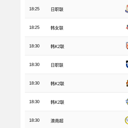
18:25
日职联
18:25
韩女联
18:30
韩K2联
18:30
日职联
18:30
韩K2联
18:30
韩K2联
18:30
澳南超