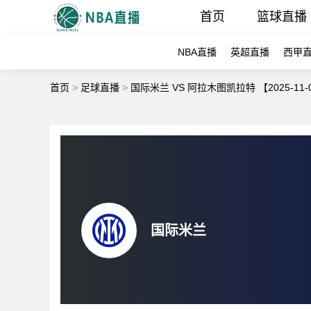
首页
篮球直播
NBA直播
英超直播
西甲
首页
>
足球直播
>
国际米兰 VS 阿拉木图凯拉特 【2025-11-06
国际米兰