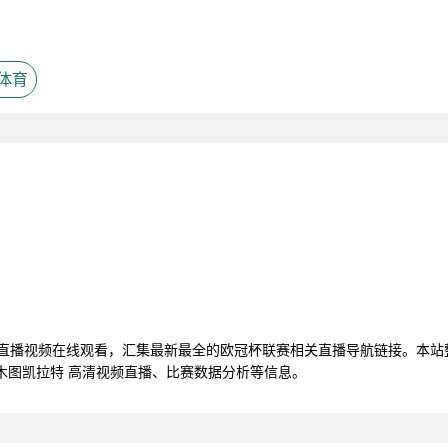
体育
清直播视频在线观看，汇集最新最全的欧冠杯联赛相关直播导航链接。本
木图凯拉特 高清视频直播、比赛数据分析等信息。