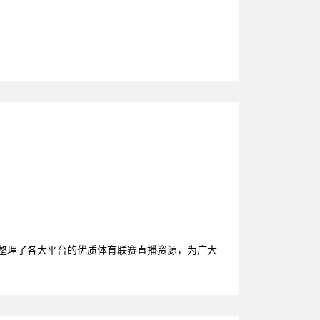
站整理了各大平台的优质体育联赛直播资源，为广大