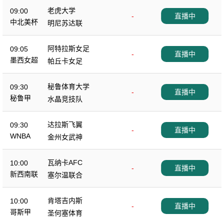
老虎大学
09:00
-
直播中
中北美杯
明尼苏达联
阿特拉斯女足
09:05
-
直播中
墨西女超
帕丘卡女足
秘鲁体育大学
09:30
-
直播中
秘鲁甲
水晶竞技队
达拉斯飞翼
09:30
-
直播中
WNBA
金州女武神
瓦纳卡AFC
10:00
-
直播中
新西南联
塞尔温联合
肯塔吉内斯
10:00
-
直播中
哥斯甲
圣何塞体育