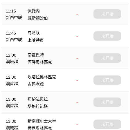
佩托内
11:15
-
未开始
新西中联
威斯顿沙伯
岛湾联
11:45
-
未开始
新西中联
上哈特市
南霍巴特
12:00
-
未开始
澳塔超
河畔奥林匹克
坎培拉奥林匹克
12:30
-
未开始
澳首超
古玛老虎
布伦达贝拉
13:00
-
未开始
澳首超
塔格拉诺联
新南威尔士大学
13:30
-
未开始
澳威超
悉尼奥林匹克