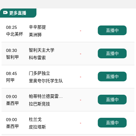
更多直播
辛辛那提
08:25
-
直播中
中北美杯
美洲狮
智利天主大学
08:30
-
直播中
智利甲
科布雷索
门多萨独立
08:45
-
直播中
阿甲
里奥夸尔托学生队
帕蒂特兰德莫雷洛
09:00
-
直播中
斯
墨西甲
拉巴斯竞技
杜兰戈
09:00
-
直播中
墨西甲
皮拉塔斯