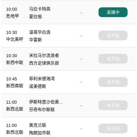
马拉卡特高
10:00
-
直播中
危地甲
夏拉祖
温哥华白浪
10:30
-
未开始
中北美杯
华雷斯
米拉马尔流浪者
10:30
-
未开始
新西中联
西方足球俱乐部
菲利米德海湾
10:45
-
未开始
新西南联
诺美德斯
伊斯特恩沙伯奥克
11:00
-
未开始
兰
新西北联
芬奇布尔斯联
奥克兰联
11:00
-
未开始
新西北联
陶朗加市联