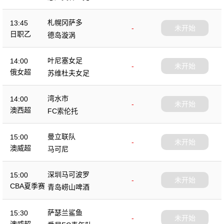
札幌冈萨多
13:45
-
未开始
日职乙
德岛漩涡
叶尼塞女足
14:00
-
未开始
俄女超
苏维杜夫女足
湾水市
14:00
-
未开始
澳西超
FC索伦托
曼立联队
15:00
-
未开始
澳威超
马可尼
深圳马可波罗
15:00
-
未开始
CBA夏季赛
青岛崂山啤酒
萨瑟兰鲨鱼
15:30
-
未开始