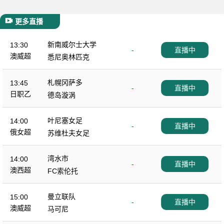
更多直播
新南威尔士大学
13:30
-
直播中
澳威超
悉尼奥林匹克
札幌冈萨多
13:45
-
直播中
日职乙
德岛漩涡
叶尼塞女足
14:00
-
直播中
俄女超
苏维杜夫女足
湾水市
14:00
-
直播中
澳西超
FC索伦托
曼立联队
15:00
-
直播中
澳威超
马可尼