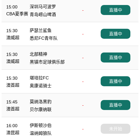
深圳马可波罗
15:00
-
直播中
CBA夏季赛
青岛崂山啤酒
萨瑟兰鲨鱼
15:30
-
直播中
澳威超
悉尼FC青年队
北部精神
15:30
-
直播中
澳威超
黑镇市足球俱乐部
堪培拉FC
15:30
-
直播中
澳首超
奥康诺骑士
莫纳洛黑豹
15:45
-
直播中
澳首超
贝尔康纳联
伊斯顿沙伯
16:00
-
未开始
澳昆超
温纳姆狼队