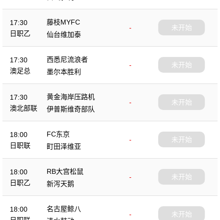
藤枝MYFC
17:30
-
未开始
日职乙
仙台维加泰
西悉尼流浪者
17:30
-
未开始
澳足总
墨尔本胜利
黄金海岸压路机
17:30
-
未开始
澳北部联
伊普斯维奇部队
FC东京
18:00
-
未开始
日职联
町田泽维亚
RB大宫松鼠
18:00
-
未开始
日职乙
新泻天鹅
名古屋鲸八
18:00
-
未开始