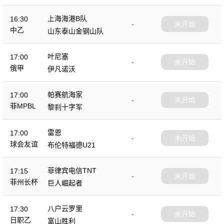
上海海港B队
16:30
-
未开始
中乙
山东泰山金钢山队
叶尼塞
17:00
-
未开始
俄甲
伊凡诺沃
帕赛航海家
17:00
-
未开始
菲MPBL
黎刹十字军
雷恩
17:00
-
未开始
球会友谊
布伦特福德U21
菲律宾电信TNT
17:15
-
未开始
菲州长杯
巨人崛起者
八户云罗里
17:30
-
未开始
日职乙
富山胜利