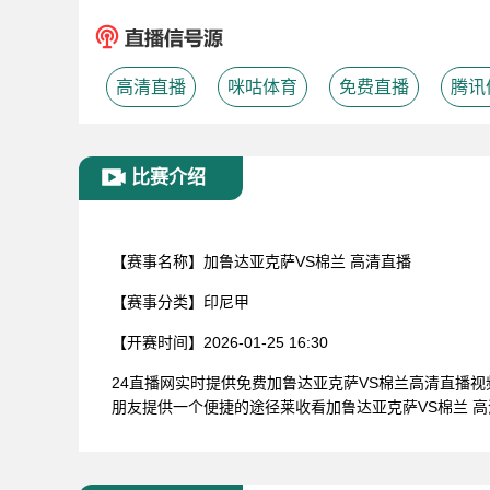
高清直播
咪咕体育
免费直播
腾讯
比赛介绍
【赛事名称】
加鲁达亚克萨VS棉兰 高清直播
【赛事分类】
印尼甲
【开赛时间】
2026-01-25 16:30
24直播网实时提供免费加鲁达亚克萨VS棉兰高清直播
朋友提供一个便捷的途径莱收看加鲁达亚克萨VS棉兰 