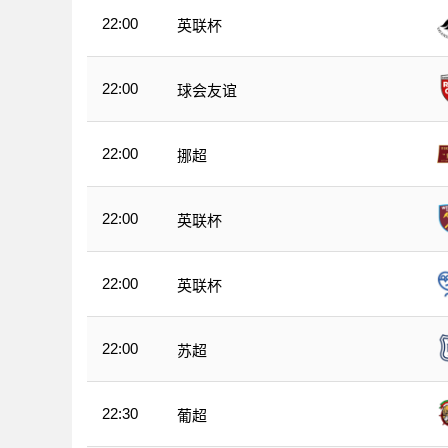
22:00
英联杯
22:00
球会友谊
22:00
挪超
22:00
英联杯
22:00
英联杯
22:00
苏超
22:30
葡超