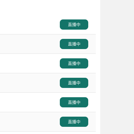
直播中
直播中
直播中
直播中
直播中
直播中