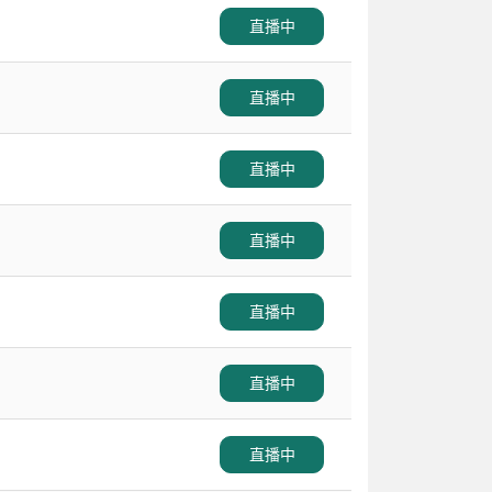
直播中
直播中
直播中
直播中
直播中
直播中
直播中