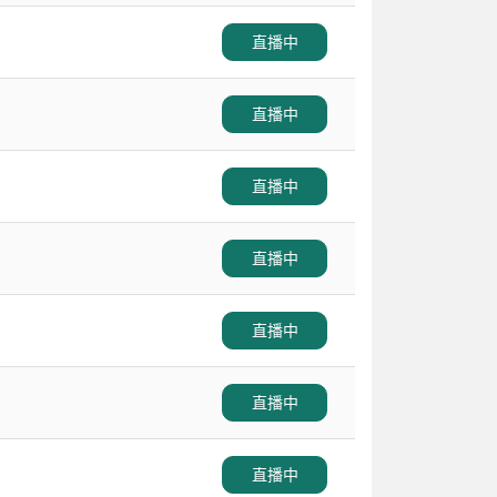
直播中
直播中
直播中
直播中
直播中
直播中
直播中