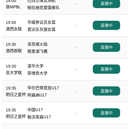
巴西兰维瓦领航
19:00
-
直播中
菲MPBL
帕拉纳克爱国者队
华威参议员女篮
19:00
-
直播中
澳西女联
君达乐灰狼女篮
洛京咸火焰
19:30
-
直播中
澳西部联
佩里湖飞鹰
清华大学
19:30
-
直播中
亚大学联
菲律宾大学
毕尔巴鄂竞技U17
19:35
-
直播中
明日之星杯
阿森纳U17
中国U17
19:35
-
直播中
明日之星杯
勒沃库森U17