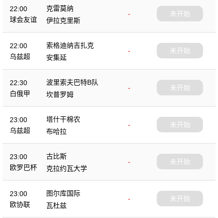
克雷莫纳
22:00
-
未开始
球会友谊
伊拉克里斯
索格迪纳吉扎克
22:00
-
未开始
乌兹超
安集延
波里索夫巴特B队
22:30
-
未开始
白俄甲
坎普罗姆
塔什干棉农
23:00
-
未开始
乌兹超
布哈拉
古比斯
23:00
-
未开始
欧罗巴杯
克拉约瓦大学
图尔库国际
23:00
-
未开始
欧协联
瓦杜兹