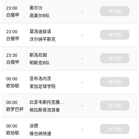
奥尔沙
23:00
-
未开始
白俄甲
高美尔B队
莫洛迪兹诺
23:00
-
未开始
白俄甲
沃尔纳平斯克
斯洛尼姆
23:30
-
未开始
白俄甲
明斯克B队
亚布洛内茨
00:00
-
未开始
欧协联
里加足球学院
比亚韦斯托克雅盖
00:00
-
未开始
隆
欧罗巴杯
格拉斯哥流浪者
派德
00:00
-
未开始
欧协联
维也纳快速