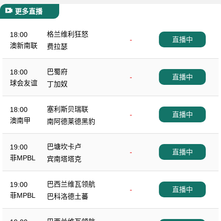
更多直播
格兰维利狂怒
18:00
-
直播中
澳新南联
费拉瑟
巴蜀府
18:00
-
直播中
球会友谊
丁加奴
塞利斯贝瑞联
18:00
-
直播中
澳南甲
南阿德莱德黑豹
巴塘坎卡卢
19:00
-
直播中
菲MPBL
宾南塔塔克
巴西兰维瓦领航
19:00
-
直播中
菲MPBL
巴科洛德土蕃