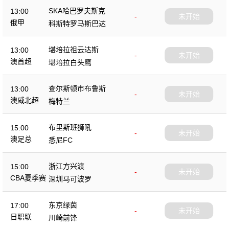
SKA哈巴罗夫斯克
13:00
-
未开始
俄甲
科斯特罗马斯巴达
堪培拉祖云达斯
13:00
-
未开始
澳首超
堪培拉白头鹰
查尔斯顿市布鲁斯
13:00
-
未开始
澳威北超
梅特兰
布里斯班狮吼
15:00
-
未开始
澳足总
悉尼FC
浙江方兴渡
15:00
-
未开始
CBA夏季赛
深圳马可波罗
东京绿茵
17:00
-
未开始
日职联
川崎前锋