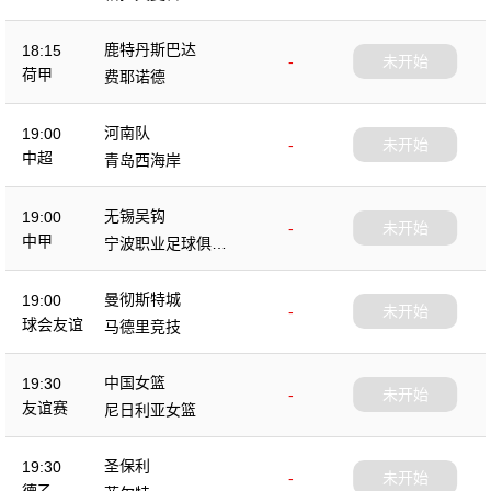
鹿特丹斯巴达
18:15
-
未开始
荷甲
费耶诺德
河南队
19:00
-
未开始
中超
青岛西海岸
无锡吴钩
19:00
-
未开始
中甲
宁波职业足球俱乐
部
曼彻斯特城
19:00
-
未开始
球会友谊
马德里竞技
中国女篮
19:30
-
未开始
友谊赛
尼日利亚女篮
圣保利
19:30
-
未开始