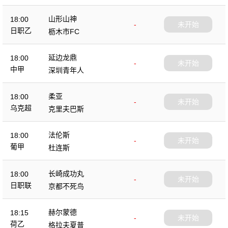
山形山神
18:00
-
未开始
日职乙
枥木市FC
延边龙鼎
18:00
-
未开始
中甲
深圳青年人
柔亚
18:00
-
未开始
乌克超
克里夫巴斯
法伦斯
18:00
-
未开始
葡甲
杜连斯
长崎成功丸
18:00
-
未开始
日职联
京都不死鸟
赫尔蒙德
18:15
-
未开始
荷乙
格拉夫夏普