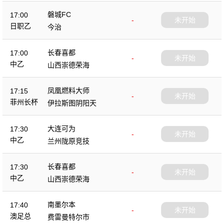
磐城FC
17:00
-
未开始
日职乙
今治
长春喜都
17:00
-
未开始
中乙
山西崇德荣海
凤凰燃料大师
17:15
-
未开始
菲州长杯
伊拉斯图阴阳天
大连可为
17:30
-
未开始
中乙
兰州陇原竞技
长春喜都
17:30
-
未开始
中乙
山西崇德荣海
南墨尔本
17:40
-
未开始
澳足总
费雷曼特尔市