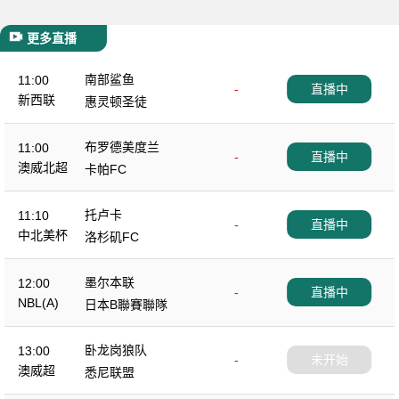
更多直播
南部鲨鱼
11:00
-
直播中
新西联
惠灵顿圣徒
布罗德美度兰
11:00
-
直播中
澳威北超
卡帕FC
托卢卡
11:10
-
直播中
中北美杯
洛杉矶FC
墨尔本联
12:00
-
直播中
NBL(A)
日本B聯賽聯隊
卧龙岗狼队
13:00
-
未开始
澳威超
悉尼联盟