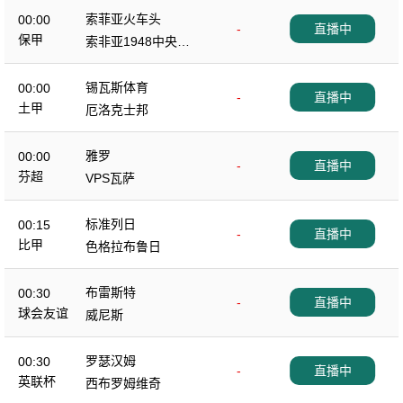
索菲亚火车头
00:00
-
直播中
保甲
索非亚1948中央陆
军
锡瓦斯体育
00:00
-
直播中
土甲
厄洛克士邦
雅罗
00:00
-
直播中
芬超
VPS瓦萨
标准列日
00:15
-
直播中
比甲
色格拉布鲁日
布雷斯特
00:30
-
直播中
球会友谊
威尼斯
罗瑟汉姆
00:30
-
直播中
英联杯
西布罗姆维奇