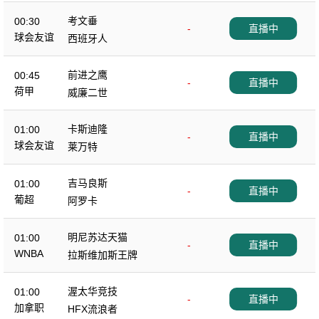
考文垂
00:30
-
直播中
球会友谊
西班牙人
前进之鹰
00:45
-
直播中
荷甲
威廉二世
卡斯迪隆
01:00
-
直播中
球会友谊
莱万特
吉马良斯
01:00
-
直播中
葡超
阿罗卡
明尼苏达天猫
01:00
-
直播中
WNBA
拉斯维加斯王牌
渥太华竞技
01:00
-
直播中
加拿职
HFX流浪者