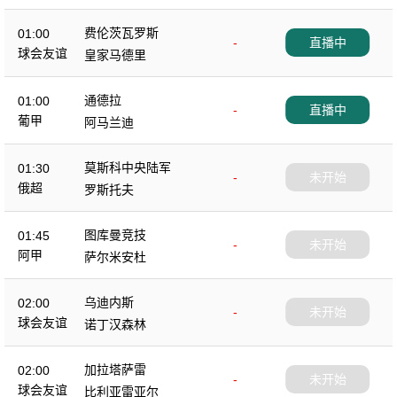
费伦茨瓦罗斯
01:00
-
直播中
球会友谊
皇家马德里
通德拉
01:00
-
直播中
葡甲
阿马兰迪
莫斯科中央陆军
01:30
-
未开始
俄超
罗斯托夫
图库曼竞技
01:45
-
未开始
阿甲
萨尔米安杜
乌迪内斯
02:00
-
未开始
球会友谊
诺丁汉森林
加拉塔萨雷
02:00
-
未开始
球会友谊
比利亚雷亚尔