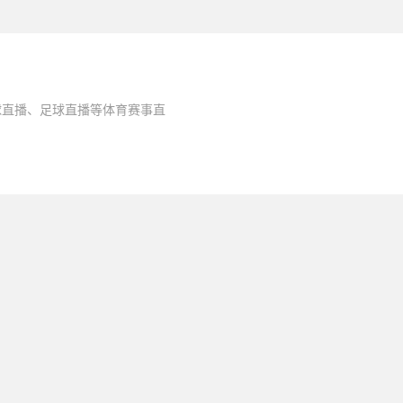
球直播、足球直播等体育赛事直