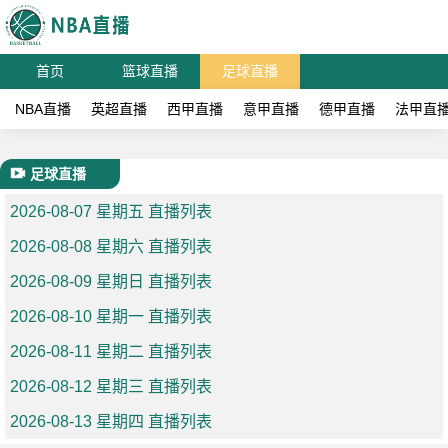
首页
篮球直播
足球直播
NBA直播
英超直播
西甲直播
意甲直播
德甲直播
法甲直
足球直播
2026-08-07 星期五 直播列表
2026-08-08 星期六 直播列表
2026-08-09 星期日 直播列表
2026-08-10 星期一 直播列表
2026-08-11 星期二 直播列表
2026-08-12 星期三 直播列表
2026-08-13 星期四 直播列表