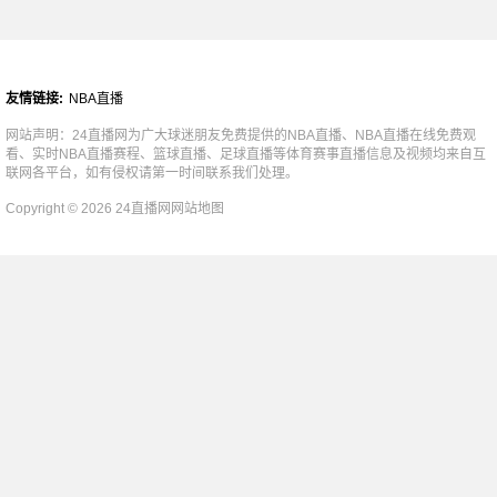
友情链接:
NBA直播
网站声明：24直播网为广大球迷朋友免费提供的NBA直播、NBA直播在线免费观
看、实时NBA直播赛程、篮球直播、足球直播等体育赛事直播信息及视频均来自互
联网各平台，如有侵权请第一时间联系我们处理。
Copyright © 2026 24直播网
网站地图