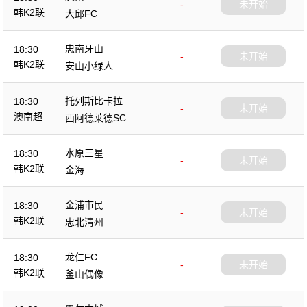
-
未开始
韩K2联
大邱FC
忠南牙山
18:30
-
未开始
韩K2联
安山小绿人
托列斯比卡拉
18:30
-
未开始
澳南超
西阿德莱德SC
水原三星
18:30
-
未开始
韩K2联
金海
金浦市民
18:30
-
未开始
韩K2联
忠北清州
龙仁FC
18:30
-
未开始
韩K2联
釜山偶像