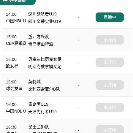
更多直播
深圳領航者U19
14:00
-
直播中
中国NBL U
四川金荣实业U19
19
浙江方兴渡
15:00
-
未开始
CBA夏季赛
青岛崂山啤酒
贝雷达比历克女足
15:00
-
未开始
欧女杯
明斯克戴拿模女足
英特城
16:00
-
未开始
球会友谊
比利亚雷亚尔B队
青岛鹰U19
16:00
-
未开始
中国NBL U
天津先行者U19
19
昆士兰狮队
16:30
-
未开始