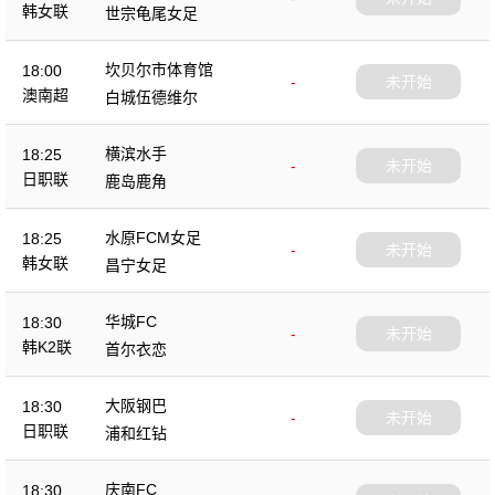
韩女联
世宗龟尾女足
坎贝尔市体育馆
18:00
-
未开始
澳南超
白城伍德维尔
横滨水手
18:25
-
未开始
日职联
鹿岛鹿角
水原FCM女足
18:25
-
未开始
韩女联
昌宁女足
华城FC
18:30
-
未开始
韩K2联
首尔衣恋
大阪钢巴
18:30
-
未开始
日职联
浦和红钻
庆南FC
18:30