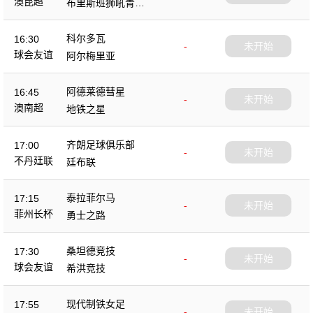
澳昆超
布里斯班狮吼青年
队
科尔多瓦
16:30
-
未开始
球会友谊
阿尔梅里亚
阿德莱德彗星
16:45
-
未开始
澳南超
地铁之星
齐朗足球俱乐部
17:00
-
未开始
不丹廷联
廷布联
泰拉菲尔马
17:15
-
未开始
菲州长杯
勇士之路
桑坦德竞技
17:30
-
未开始
球会友谊
希洪竞技
现代制铁女足
17:55
-
未开始