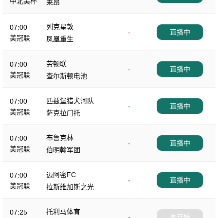
中北美杯
莱昂
列克星敦
07:00
-
直播中
美冠联
凤凰重生
劳顿联
07:00
-
直播中
美冠联
查尔斯顿电池
匹兹堡猎犬河队
07:00
-
直播中
美冠联
萨克拉门托
布鲁克林
07:00
-
直播中
美冠联
伯明翰军团
迈阿密FC
07:00
-
直播中
美冠联
拉斯维加斯之光
托利马体育
07:25
-
未开始