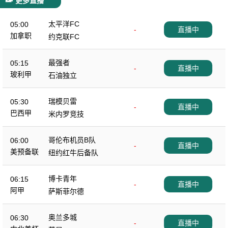
更多直播
太平洋FC
05:00
-
直播中
加拿职
约克联FC
最强者
05:15
-
直播中
玻利甲
石油独立
瑞模贝雷
05:30
-
直播中
巴西甲
米内罗竞技
哥伦布机员B队
06:00
-
直播中
美预备联
纽约红牛后备队
博卡青年
06:15
-
直播中
阿甲
萨斯菲尔德
奥兰多城
06:30
-
直播中