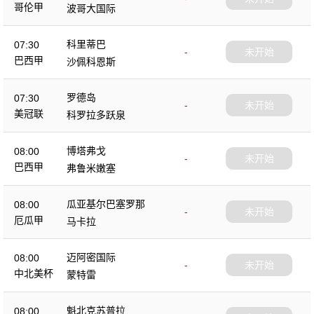
哥伦甲
波哥大国际
科里蒂巴
07:30
-
未开始
巴西甲
沙佩科恩斯
罗德岛
07:30
-
未开始
美冠联
科罗拉多跃泉
博塔弗戈
08:00
-
未开始
巴西甲
弗鲁米嫩塞
瓜亚基尔巴塞罗那
08:00
-
未开始
厄瓜甲
马卡拉
迈阿密国际
08:00
-
未开始
中北美杯
蒙特雷
魁北克苏普拉
08:00