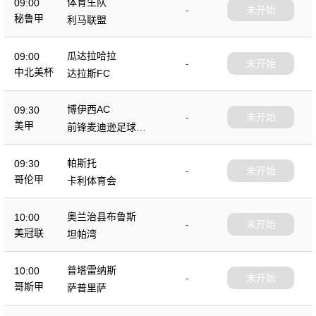
体育生队
09:00
-
未开始
秘鲁甲
利马联盟
瓜达拉哈拉
09:00
-
未开始
中北美杯
达拉斯FC
博伊西AC
09:30
-
未开始
美甲
前锋麦迪逊足球俱
乐部
帕斯托
09:30
-
未开始
哥伦甲
卡利体育会
奥兰治县布鲁斯
10:00
-
未开始
美冠联
坦帕湾
普塔雷纳斯
10:00
-
未开始
哥斯甲
萨普里萨