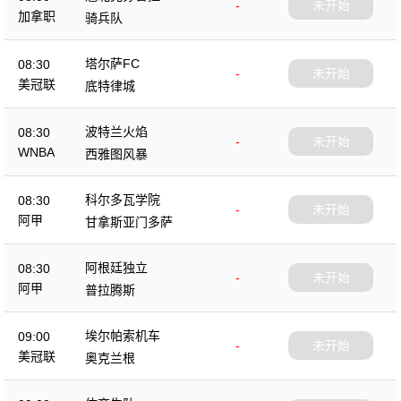
-
未开始
加拿职
骑兵队
塔尔萨FC
08:30
-
未开始
美冠联
底特律城
波特兰火焰
08:30
-
未开始
WNBA
西雅图风暴
科尔多瓦学院
08:30
-
未开始
阿甲
甘拿斯亚门多萨
阿根廷独立
08:30
-
未开始
阿甲
普拉腾斯
埃尔帕索机车
09:00
-
未开始
美冠联
奥克兰根