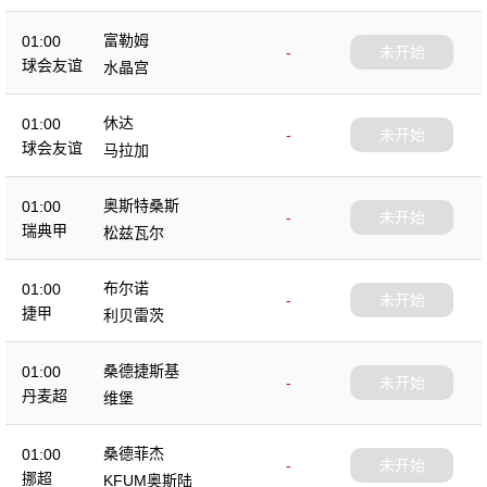
富勒姆
01:00
-
未开始
球会友谊
水晶宫
休达
01:00
-
未开始
球会友谊
马拉加
奥斯特桑斯
01:00
-
未开始
瑞典甲
松兹瓦尔
布尔诺
01:00
-
未开始
捷甲
利贝雷茨
桑德捷斯基
01:00
-
未开始
丹麦超
维堡
桑德菲杰
01:00
-
未开始
挪超
KFUM奥斯陆