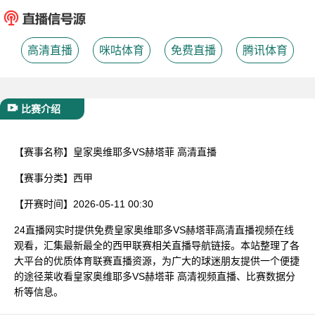
已结束
高清直播
咪咕体育
免费直播
腾讯体育
比赛介绍
【赛事名称】
皇家奥维耶多VS赫塔菲 高清直播
【赛事分类】
西甲
【开赛时间】
2026-05-11 00:30
24直播网实时提供免费皇家奥维耶多VS赫塔菲高清直播视频在线
观看，汇集最新最全的西甲联赛相关直播导航链接。本站整理了各
大平台的优质体育联赛直播资源，为广大的球迷朋友提供一个便捷
的途径莱收看皇家奥维耶多VS赫塔菲 高清视频直播、比赛数据分
析等信息。