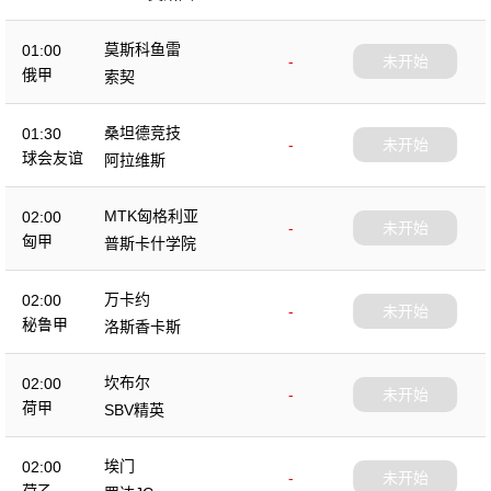
莫斯科鱼雷
01:00
-
未开始
俄甲
索契
桑坦德竞技
01:30
-
未开始
球会友谊
阿拉维斯
MTK匈格利亚
02:00
-
未开始
匈甲
普斯卡什学院
万卡约
02:00
-
未开始
秘鲁甲
洛斯香卡斯
坎布尔
02:00
-
未开始
荷甲
SBV精英
埃门
02:00
-
未开始