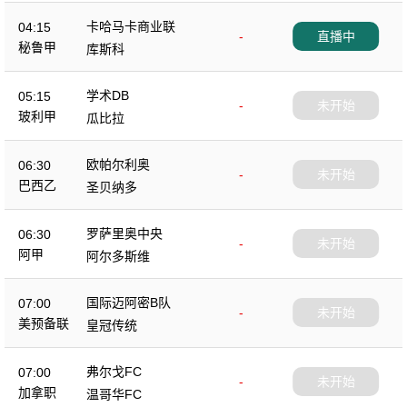
卡哈马卡商业联
04:15
-
直播中
秘鲁甲
库斯科
学术DB
05:15
-
未开始
玻利甲
瓜比拉
欧帕尔利奥
06:30
-
未开始
巴西乙
圣贝纳多
罗萨里奥中央
06:30
-
未开始
阿甲
阿尔多斯维
国际迈阿密B队
07:00
-
未开始
美预备联
皇冠传统
弗尔戈FC
07:00
-
未开始
加拿职
温哥华FC