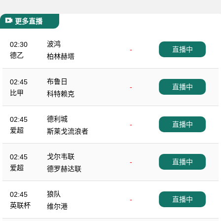
更多直播
波鸿
02:30
-
直播中
德乙
柏林赫塔
布鲁日
02:45
-
直播中
比甲
科特赖克
德利城
02:45
-
直播中
爱超
斯莱戈流浪者
戈尔韦联
02:45
-
直播中
爱超
德罗赫达联
狼队
02:45
-
直播中
英联杯
维尔港