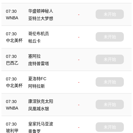
华盛顿神秘人
07:30
-
未开始
WNBA
亚特兰大梦想
哥伦布机员
07:30
-
未开始
中北美杯
帕丘卡
塞阿拉
07:30
-
未开始
巴西乙
庞特普雷塔
夏洛特FC
07:30
-
未开始
中北美杯
阿特拉斯
康涅狄克太阳
07:30
-
未开始
WNBA
凤凰城水银
皇家托马亚波
07:30
-
未开始
玻利甲
奥鲁罗