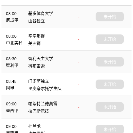
基多体育大学
08:00
-
未开始
厄瓜甲
山谷独立
辛辛那提
08:00
-
未开始
中北美杯
美洲狮
智利天主大学
08:30
-
未开始
智利甲
科布雷索
门多萨独立
08:45
-
未开始
阿甲
里奥夸尔托学生队
帕蒂特兰德莫雷洛
09:00
-
未开始
斯
墨西甲
拉巴斯竞技
杜兰戈
09:00
-
未开始